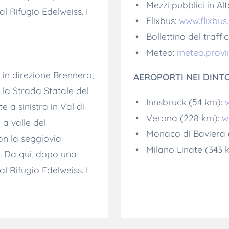
Mezzi pubblici in Al
l Rifugio Edelweiss. I
Flixbus:
www.flixbus.
Bollettino del traffi
Meteo:
meteo.provin
 in direzione Brennero,
AEROPORTI NEI DINT
 la Strada Statale del
Innsbruck (54 km):
e a sinistra in Val di
Verona (228 km):
w
 a valle del
Monaco di Baviera 
on la seggiovia
Milano Linate (343 
e. Da qui, dopo una
l Rifugio Edelweiss. I