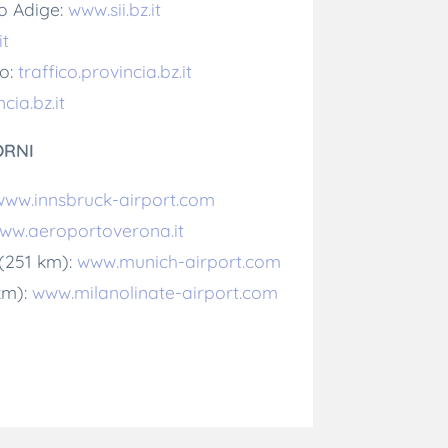
to Adige:
www.sii.bz.it
it
co:
traffico.provincia.bz.it
cia.bz.it
ORNI
www.innsbruck-airport.com
ww.aeroportoverona.it
(251 km):
www.munich-airport.com
km):
www.milanolinate-airport.com