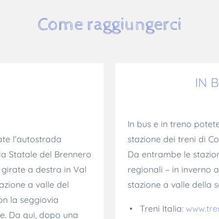
Come raggiungerci
O
IN 
In bus e in treno potet
ate l‘autostrada
stazione dei treni di C
ada Statale del Brennero
Da entrambe le stazion
 girate a destra in Val
regionali – in inverno 
tazione a valle del
stazione a valle della 
on la seggiovia
Treni Italia:
www.tre
le. Da qui, dopo una