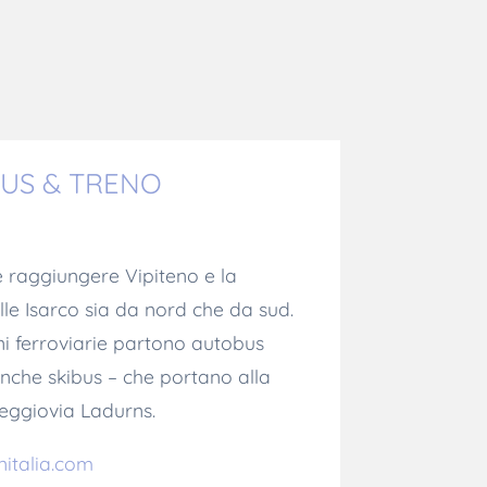
BUS & TRENO
e raggiungere Vipiteno e la
olle Isarco sia da nord che da sud.
i ferroviarie partono autobus
anche skibus – che portano alla
seggiovia Ladurns.
nitalia.com